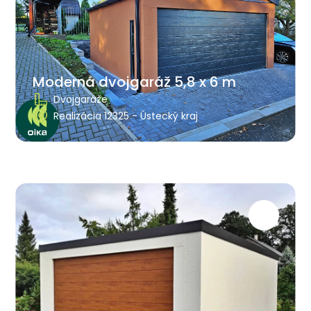
Moderná dvojgaráž 5,8 x 6 m
Dvojgaráže
Realizácia 12325 - Ústecký kraj