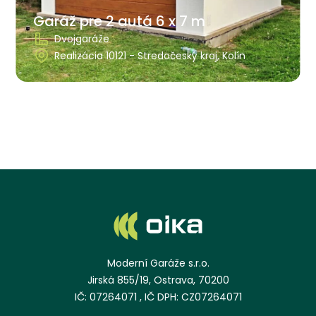
Garáž pre 2 autá 6 x 7 m
Dvojgaráže
Realizácia 10121 - Stredočeský kraj, Kolín
Moderní Garáže s.r.o.
Jirská 855/19, Ostrava, 70200
IČ: 07264071 , IČ DPH: CZ07264071