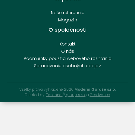
Naše referencie
Magazín
O spoločnosti
Kontakt
O nás
Podmienky použitia webového rozhrania
Spracovanie osobných údajov
Všetky práva vyhradené 2026
Moderní Garáže s.r.o.
Ⓡ
Created by:
Teschner
group s.r.o.
a
2-advance
.