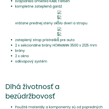
švajčiarska omietka KABE Farben
kompletne zateplená garáž
vrátane prednej steny okolo dverí a stropu
zateplený strop prístrešku pre auto
2 x sekcionálne brány HÖRMANN 3500 x 2125 mm
brány
2 x okno
odkvapový systém
Dlhá životnosť a
bezúdržbovosť
Použité materiály a komponenty sú od popredných