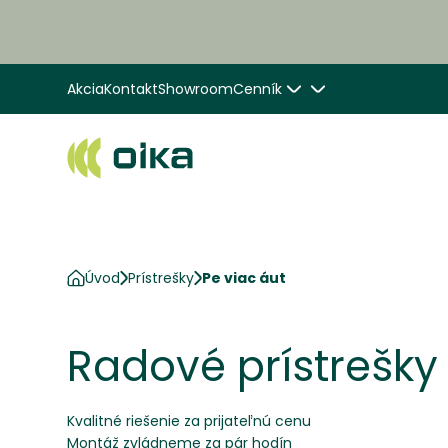
Akcia
Kontakt
Showroom
Cenník
Úvod
Prístrešky
Pe viac áut
Radové prístrešky
Kvalitné riešenie za prijateľnú cenu
Montáž zvládneme za pár hodín