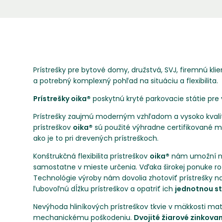
Prístrešky pre bytové domy, družstvá, SVJ, firemnú klien
a potrebný komplexný pohľad na situáciu a flexibilita.
Prístrešky oika®
poskytnú kryté parkovacie státie pre
Prístrešky zaujmú moderným vzhľadom a vysoko kvali
prístreškov
oika®
sú použité výhradne certifikované ma
ako je to pri drevených prístreškoch.
Konštrukčná flexibilita prístreškov
oika®
nám umožní nap
samostatne v mieste určenia. Vďaka širokej ponuke
Technológie výroby nám dovolia zhotoviť prístrešky na
ľubovoľnú dĺžku prístreškov a opatriť ich
jednotnou s
Nevýhoda hliníkových prístreškov tkvie v mäkkosti mate
mechanickému poškodeniu.
Dvojité žiarové zinkova