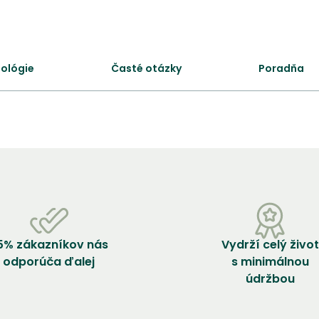
nológie
Časté otázky
Poradňa
5% zákazníkov nás
Vydrží celý život
odporúča ďalej
s minimálnou
údržbou