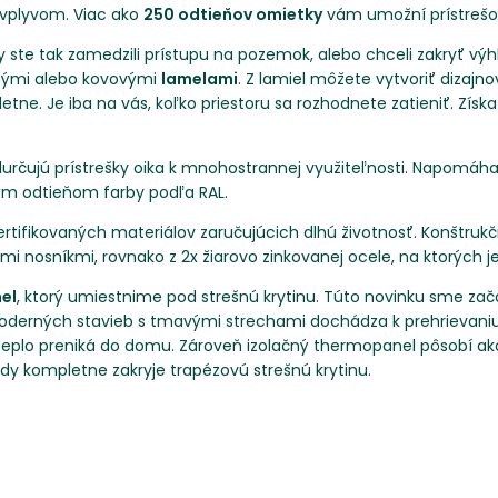
 vplyvom. Viac ako
250 odtieňov omietky
vám umožní prístrešok 
aby ste tak zamedzili prístupu na pozemok, alebo chceli zakryť vý
enými alebo kovovými
lamelami
. Z lamiel môžete vytvoriť dizajn
etne. Je iba na vás, koľko priestoru sa rozhodnete zatieniť. Zís
durčujú prístrešky oika k mnohostrannej využiteľnosti. Napomáha
ným odtieňom farby podľa RAL.
ertifikovaných materiálov zaručujúcich dlhú životnosť. Konštru
ými nosníkmi, rovnako z 2x žiarovo zinkovanej ocele, na ktorých j
el
, ktorý umiestnime pod strešnú krytinu. Túto novinku sme zača
derných stavieb s tmavými strechami dochádza k prehrievaniu s
eplo preniká do domu. Zároveň izolačný thermopanel pôsobí ako 
kedy kompletne zakryje trapézovú strešnú krytinu.