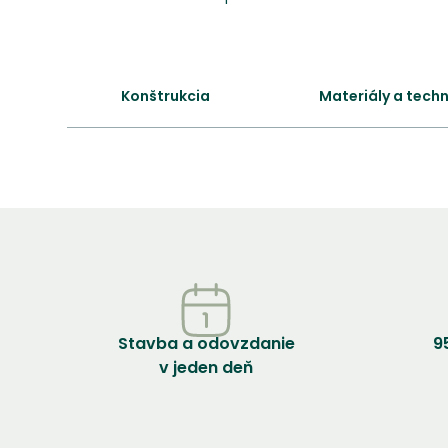
Konštrukcia
Materiály a tech
Stavba a odovzdanie
9
v jeden deň