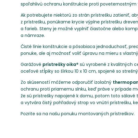
spoľahlivú ochranu konštrukcie proti poveternostným
Ak potrebujete niektorú zo strán prístrešku zatieniť, 
z prístrešku, ponúkame krycie výplne prístrešku drev
a farieb. Steny je možné vyplniť čiastočne alebo kompl
a námraze.
Čisté línie konštrukcie a pôsobiaca jednoduchosť, pre
ponuke, ale aj možnosť voliť úpravu na mieru s vlast
Garážové
prístrešky oika®
sú vyrobené z kvalitných c
oceľové stĺpiky so šírkou 10 x 10 cm, spojené so strešn
Zo skúseností môžeme odporučiť izolačný
thermopan
ochranu proti priamemu slnku, keď práve v prípade mo
že sú prístrešky napojené k domu, potom toto sálavé t
a vytvára čistý pohľadový strop vo vnútri prístrešku, 
Pozrite sa na našu ponuku montovaných prístreškov.