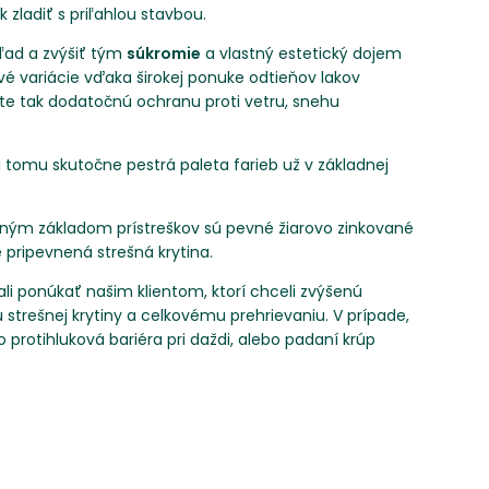
zladiť s priľahlou stavbou.
hľad a zvýšiť tým
súkromie
a vlastný estetický dojem
ové variácie vďaka širokej ponuke odtieňov lakov
kate tak dodatočnú ochranu proti vetru, snehu
 tomu skutočne pestrá paleta farieb už v základnej
kčným základom prístreškov sú pevné žiarovo zinkované
e pripevnená strešná krytina.
li ponúkať našim klientom, ktorí chceli zvýšenú
trešnej krytiny a celkovému prehrievaniu. V prípade,
protihluková bariéra pri daždi, alebo padaní krúp