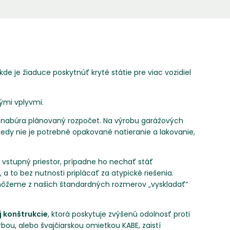
 kde je žiaduce poskytnúť kryté státie pre viac vozidiel
ými vplyvmi.
enabúra plánovaný rozpočet. Na výrobu garážových
kedy nie je potrebné opakované natieranie a lakovanie,
 vstupný priestor, prípadne ho nechať stáť
 to bez nutnosti priplácať za atypické riešenia.
že môžeme z našich štandardných rozmerov „vyskladať“
j konštrukcie
, ktorá poskytuje zvýšenú odolnosť proti
ou, alebo švajčiarskou omietkou KABE, zaistí