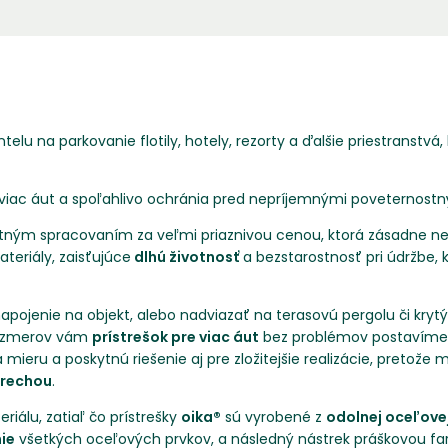
telu na parkovanie flotily, hotely, rezorty a ďalšie priestranstvá,
 viac áut a spoľahlivo ochránia pred nepríjemnými poveternostn
tným spracovaním za veľmi priaznivou cenou, ktorá zásadne n
teriály, zaisťujúce
dlhú životnosť
a bezstarostnosť pri údržbe, 
ojenie na objekt, alebo nadviazať na terasovú pergolu či krytý
 rozmerov vám
prístrešok pre viac áut
bez problémov postavíme, a
 mieru a poskytnú riešenie aj pre zložitejšie realizácie, preto
trechou
.
riálu, zatiaľ čo prístrešky
oika®
sú vyrobené z
odolnej oceľove
nie
všetkých oceľových prvkov, a následný nástrek práškovou farb