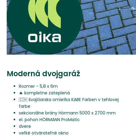
Moderná dvojgaráž
Rozmer - 5,8 x 6m
🔥 kompletne zateplená
🇨🇭 švajčiarska omietka KABE Farben v tehlovej
farbe
sekcionálne brány Hörmann 5000 x 2700 mm
el. pohon HÖRMANN ProMatic
dvere
veľké otvárateľné okno