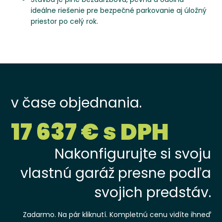
ideálne riešenie pre bezpečné parkovanie aj úložný
priestor po celý rok.
v čase objednania.
17 637 € s DPH
Nakonfigurujte si svoju
vlastnú garáž presne podľa
svojich predstáv.
Zadarmo. Na pár kliknutí. Kompletnú cenu vidíte ihneď