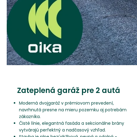
Zateplená garáž pre 2 autá
Moderná dvojgaráž v prémiovom prevedení,
navrhnutá presne na mieru pozemku aj potrebám
zákazníka.
Čisté línie, elegantná fasáda a sekcionálne brány
vytvárajú perfektný a nadčasový vzhľad.
Stavba je plne bezúdržbová, pevná a odolná -