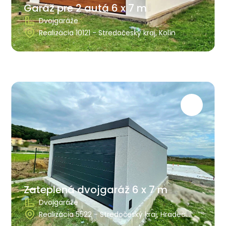
Garáž pre 2 autá 6 x 7 m
Dvojgaráže
Realizácia 10121 - Stredočeský kraj, Kolín
Zateplená dvojgaráž 6 x 7 m
Dvojgaráže
Realizácia 5522 - Stredočeský kraj, Hradec