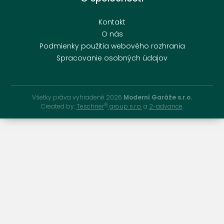
Kontakt
O nás
Podmienky použitia webového rozhrania
Spracovanie osobných údajov
Všetky práva vyhradené 2026
Moderní Garáže s.r.o.
Ⓡ
Created by:
Teschner
group s.r.o.
a
2-advance
.