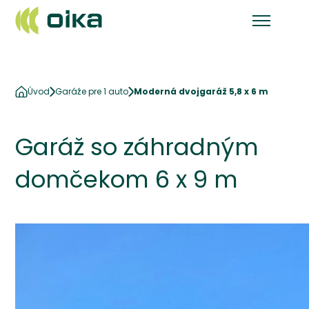
Úvod
Garáže pre 1 auto
Moderná dvojgaráž 5,8 x 6 m
Garáž so záhradným
domčekom 6 x 9 m