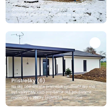
Jak vybrat zahradní domeček? Určitě máte
spousty otázek. Poradíme vám. Popíšeme
technické zhotovení. Poradíme se stavebním
povolením i co připravit před montáží.
Prístrešky (6)
Na aký účel chcete prístrešok využívať? Aký má
byť veľký? My vám popíšeme aké používame
materiály a všetky technické informácie