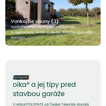
Vonkajšie sauny (3)
Vonkajšie sauny sú miestom relaxácie
a regenerácie. Zistite si všetko dôležité z pohodlia
domova.
oika® a jej tipy pred
stavbou garáže
V relácii POLOPATE od Českej Televízie dostala