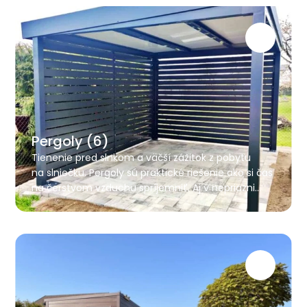
Pergoly (6)
Tienenie pred slnkom a väčší zážitok z pobytu
na slniečku. Pergoly sú praktické riešenie ako si čas
na čerstvom vzduchu spríjemniť. Aj v nepriazni
počasia poskytnú ochranu a vy nemusíte kvapne
utekať zo záhrady, aby ste sa schovali.