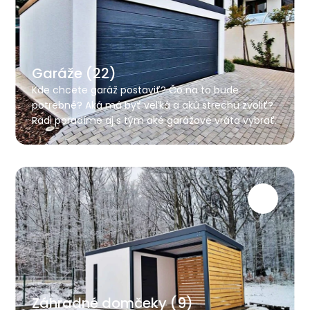
Garáže (22)
Kde chcete garáž postaviť? Čo na to bude
potrebné? Aká má byť veľká a akú strechu zvoliť?
Radi poradíme aj s tým aké garážové vráta vybrať.
Záhradné domčeky (9)