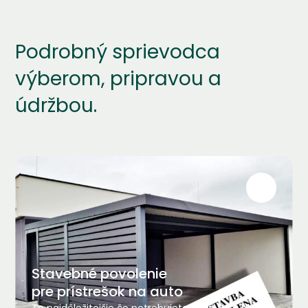
Podrobný sprievodca
výberom, pripravou a
údržbou.
Stavebné povolenie
pre prístrešok na auto
To najdôležitejšie čo potrebujete vedieť. Za akých