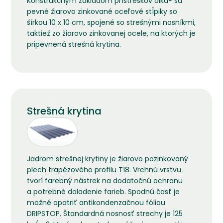
Konštrukčným základom prístreškov oika® sú
pevné žiarovo zinkované oceľové stĺpiky so
šírkou 10 x 10 cm, spojené so strešnými nosníkmi,
taktiež zo žiarovo zinkovanej ocele, na ktorých je
pripevnená strešná krytina.
Strešná krytina
Jadrom strešnej krytiny je žiarovo pozinkovaný
plech trapézového profilu T18. Vrchnú vrstvu
tvorí farebný nástrek na dodatočnú ochranu
a potrebné doladenie farieb. Spodnú časť je
možné opatriť antikondenzačnou fóliou
DRIPSTOP. Štandardná nosnosť strechy je 125