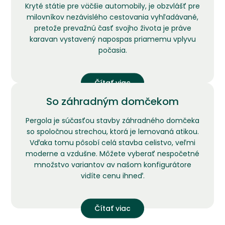
Kryté státie pre väčšie automobily, je obzvlášť pre
milovníkov nezávislého cestovania vyhľadávané,
pretože prevažnú časť svojho života je práve
karavan vystavený napospas priamemu vplyvu
počasia.
Čítať viac
So záhradným domčekom
Pergola je súčasťou stavby záhradného domčeka
so spoločnou strechou, ktorá je lemovaná atikou.
Vďaka tomu pôsobí celá stavba celistvo, veľmi
moderne a vzdušne. Môžete vyberať nespočetné
množstvo variantov av našom konfigurátore
vidíte cenu ihneď.
Čítať viac