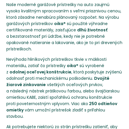
Naše moderné garážové prístrešky na auto zaujmú
vysoko kvalitným spracovaním s veľmi priaznivou cenou,
ktorá zásadne nenabúra plánovaný rozpočet. Na výrobu
garážových prístreškov
oika®
sú použité výhradne
certifikované materiály, zaisťujúce
dlhú životnosť
a bezstarostnosť pri údržbe, kedy nie je potrebné
opakované natieranie a lakovanie, ako je to pri drevených
prístreškoch.
Nevýhoda hliníkových prístreškov tkvie v mäkkosti
materiálu, zatiaľ čo prístrešky
oika®
sú vyrobené
z
odolnej oceľovej konštrukcie
, ktorá poskytuje zvýšenú
odolnosť proti mechanickému poškodeniu.
Dvojité
žiarové zinkovanie
všetkých oceľových prvkov,
a následný nástrek práškovou farbou, alebo švajčiarskou
omietkou KABE, zaistí spoľahlivú ochranu konštrukcie
proti poveternostným vplyvom. Viac ako
250 odtieňov
omietky
vám umožní prístrešok zladiť s priľahlou
stavbou.
Ak potrebujete niektorú zo strán prístrešku zatieniť, aby