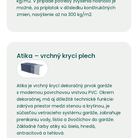
kg/m2. V prípade potreby zvýšenia nosnosti je
možné, za príplatok v dôsledku konštrukčných
zmien, navýšenie až na 300 kg/m2.
Atika – vrchný krycí plech
Atika je vrchný krycí dekoračný prvok garáže
s modernou povrchovou vrstvou PVC. Okrem
dekoračnej, má aj dôležité technické funkcie:
zakrýva priestor medzi stenou a krytinou, je
súčasťou vetracieho systému garáže, zabraňuje
prenikaniu vody, lístia a živočíchov do garáže.
Základné farby atiky sú: biela, hnedá,
antracitová a tehlová.