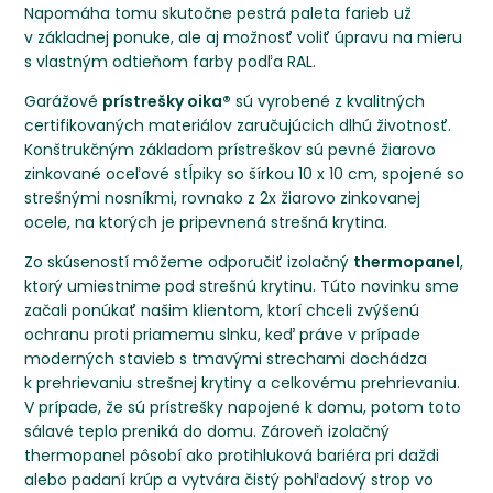
Napomáha tomu skutočne pestrá paleta farieb už
v základnej ponuke, ale aj možnosť voliť úpravu na mieru
s vlastným odtieňom farby podľa RAL.
Garážové
prístrešky oika®
sú vyrobené z kvalitných
certifikovaných materiálov zaručujúcich dlhú životnosť.
Konštrukčným základom prístreškov sú pevné žiarovo
zinkované oceľové stĺpiky so šírkou 10 x 10 cm, spojené so
strešnými nosníkmi, rovnako z 2x žiarovo zinkovanej
ocele, na ktorých je pripevnená strešná krytina.
Zo skúseností môžeme odporučiť izolačný
thermopanel
,
ktorý umiestnime pod strešnú krytinu. Túto novinku sme
začali ponúkať našim klientom, ktorí chceli zvýšenú
ochranu proti priamemu slnku, keď práve v prípade
moderných stavieb s tmavými strechami dochádza
k prehrievaniu strešnej krytiny a celkovému prehrievaniu.
V prípade, že sú prístrešky napojené k domu, potom toto
sálavé teplo preniká do domu. Zároveň izolačný
thermopanel pôsobí ako protihluková bariéra pri daždi
alebo padaní krúp a vytvára čistý pohľadový strop vo