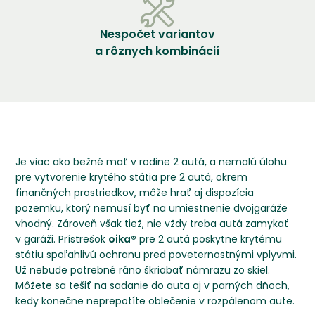
Nespočet variantov
a rôznych kombinácií
Je viac ako bežné mať v rodine 2 autá, a nemalú úlohu
pre vytvorenie krytého státia pre 2 autá, okrem
finančných prostriedkov, môže hrať aj dispozícia
pozemku, ktorý nemusí byť na umiestnenie dvojgaráže
vhodný. Zároveň však tiež, nie vždy treba autá zamykať
v garáži. Prístrešok
oika®
pre 2 autá poskytne krytému
státiu spoľahlivú ochranu pred poveternostnými vplyvmi.
Už nebude potrebné ráno škriabať námrazu zo skiel.
Môžete sa tešiť na sadanie do auta aj v parných dňoch,
kedy konečne neprepotíte oblečenie v rozpálenom aute.