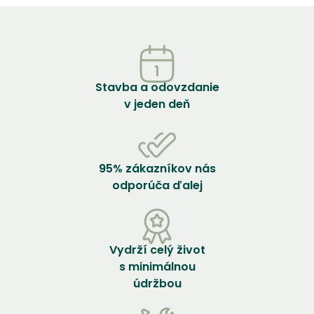
Stavba a odovzdanie
v jeden deň
95% zákazníkov nás
odporúča ďalej
Vydrží celý život
s minimálnou
údržbou