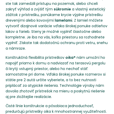
ste tak zamedzili prístupu na pozemok, alebo chceli
zakryť výhľad a zvýšiť tým
súkromie
a vlastný estetický
zážitok z prístrešku, ponúkame krycie výplne prístrešku
drevenými alebo kovovými
lamelami
. Z lamiel môžete
vytvoriť dizajnové variácie vďaka širokej ponuke odtieňov
lakov a farieb. Steny je možné vyplniť čiastočne alebo
kompletne. Je iba na vás, koľko priestoru sa rozhodnete
vyplniť. Získate tak dodatočnú ochranu proti vetru, snehu
a námraze.
Konštrukčná flexibilita prístreškov
oika®
nám umožní ho
napojiť priamo k domu a nadviazať na terasovú pergolu
či krytý vstupný priestor, alebo ho nechať stáť
samostatne pri dome. Vďaka širokej ponuke rozmerov si
státie pre 2 autá určite vyberiete, a to bez nutnosti
priplácať za atypické riešenia. Technológie výroby nám
dovolia zhotoviť prístrešok na mieru a poskytnú riešenie
aj pre zložitejšie realizácie.
Čisté línie konštrukcie a pôsobiaca jednoduchosť,
predurčujú prístrešky oika k mnohostrannej využiteľnosti.