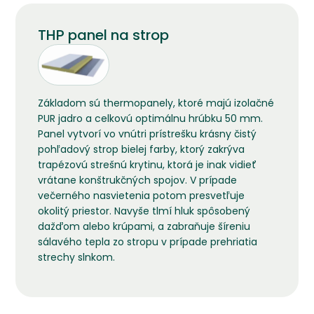
THP panel na strop
Základom sú thermopanely, ktoré majú izolačné
PUR jadro a celkovú optimálnu hrúbku 50 mm.
Panel vytvorí vo vnútri prístrešku krásny čistý
pohľadový strop bielej farby, ktorý zakrýva
trapézovú strešnú krytinu, ktorá je inak vidieť
vrátane konštrukčných spojov. V prípade
večerného nasvietenia potom presvetľuje
okolitý priestor. Navyše tlmí hluk spôsobený
dažďom alebo krúpami, a zabraňuje šíreniu
sálavého tepla zo stropu v prípade prehriatia
strechy slnkom.