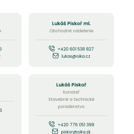
Lukáš Piskoř ml.
e
Obchodné oddelenie
6
+420 601 538 827
z
lukas@oika.cz
Lukáš Piskoř
Konateľ
Stavebné a technické
poradenstvo
6
+420 776 051 399
piskor@oika.sk