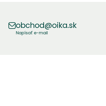
obchod@oika.sk
Napísať e-mail
s