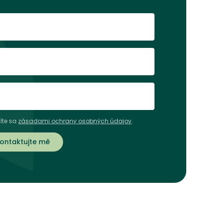
íte sa
zásadami ochrany osobných údajov
.
ontaktujte mě