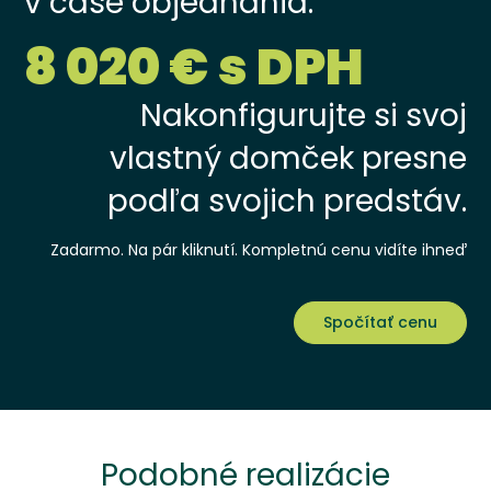
v čase objednania.
8 020 € s DPH
Nakonfigurujte si svoj
vlastný domček presne
podľa svojich predstáv.
Zadarmo. Na pár kliknutí. Kompletnú cenu vidíte ihneď
Spočítať cenu
Podobné realizácie