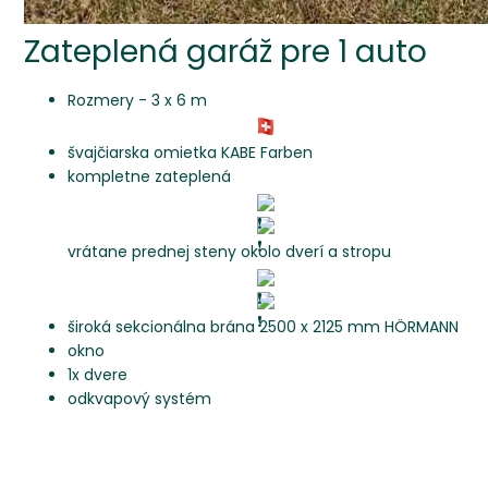
Zateplená garáž pre 1 auto
Rozmery - 3 x 6 m
švajčiarska omietka KABE Farben
kompletne zateplená
vrátane prednej steny okolo dverí a stropu
široká sekcionálna brána 2500 x 2125 mm HÖRMANN
okno
1x dvere
odkvapový systém