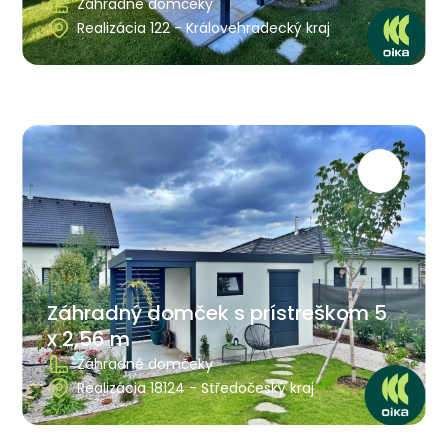
Záhradné domčeky
Realizácia 122 - Královehradecký kraj
Záhradný domček s prístreškom 5
x 2,56 m
Záhradné domčeky
Realizácia 18124 - Středočeský kraj