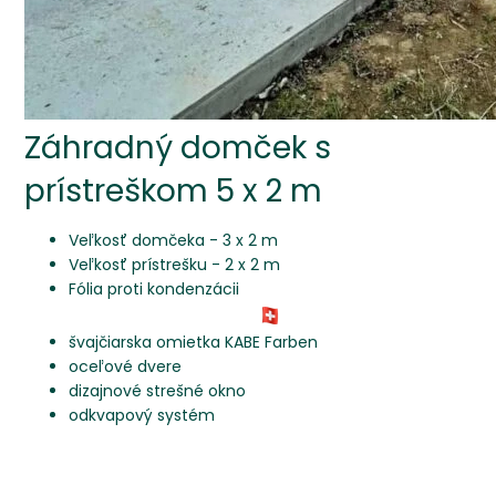
Záhradný domček s
prístreškom 5 x 2 m
Veľkosť domčeka - 3 x 2 m
Veľkosť prístrešku - 2 x 2 m
Fólia proti kondenzácii
švajčiarska omietka KABE Farben
oceľové dvere
dizajnové strešné okno
odkvapový systém