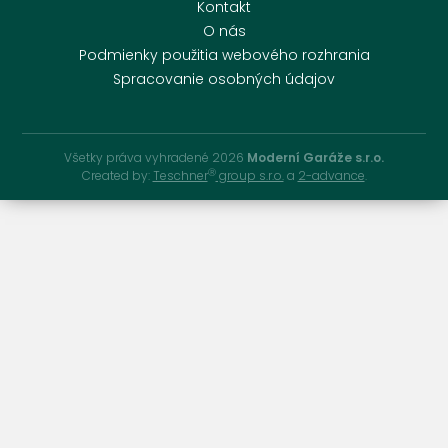
Kontakt
O nás
Podmienky použitia webového rozhrania
Spracovanie osobných údajov
Všetky práva vyhradené 2026
Moderní Garáže s.r.o.
Ⓡ
Created by:
Teschner
group s.r.o.
a
2-advance
.