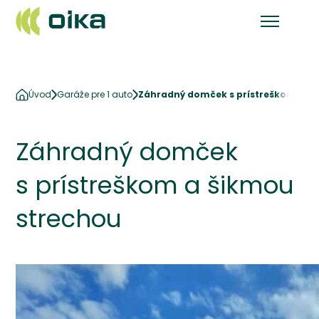
Úvod
Garáže pre 1 auto
Záhradný domček s prístreškom a š
Záhradný domček
s prístreškom a šikmou
strechou