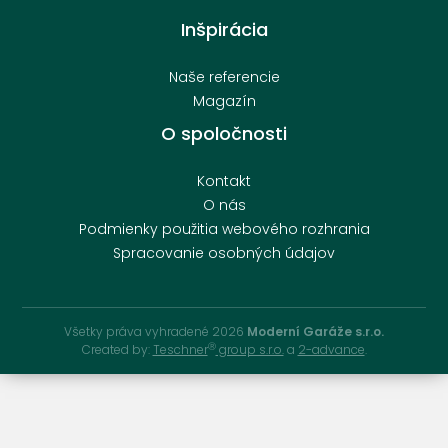
Inšpirácia
Naše referencie
Magazín
O spoločnosti
Kontakt
O nás
Podmienky použitia webového rozhrania
Spracovanie osobných údajov
Všetky práva vyhradené 2026
Moderní Garáže s.r.o.
Ⓡ
Created by:
Teschner
group s.r.o.
a
2-advance
.