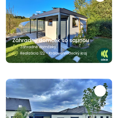
Záhradný domček so saunou
Záhradné domčeky
Realizácia 122 - Královehradecký kraj