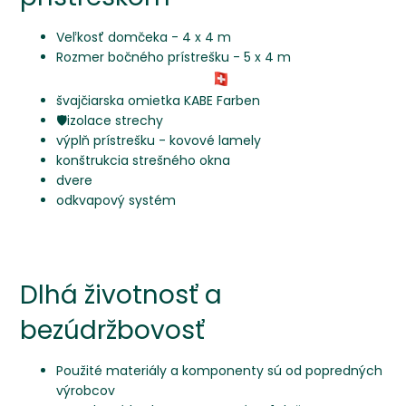
Veľkosť domčeka - 4 x 4 m
Rozmer bočného prístrešku - 5 x 4 m
švajčiarska omietka KABE Farben
🛡️izolace strechy
výplň prístrešku - kovové lamely
konštrukcia strešného okna
dvere
odkvapový systém
Dlhá životnosť a
bezúdržbovosť
Použité materiály a komponenty sú od popredných
výrobcov