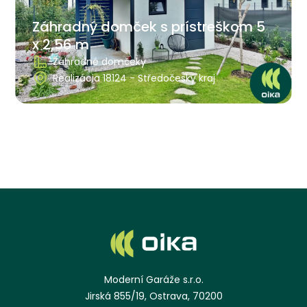
Záhradný domček s prístreškom 5
x 2,56 m
Záhradné domčeky
Realizácia 18124 - Středočeský kraj
Moderní Garáže s.r.o.
Jirská 855/19, Ostrava, 70200