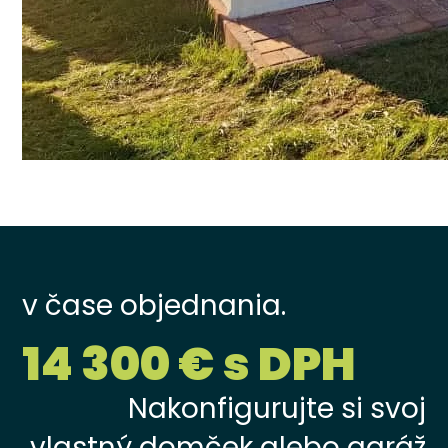
v čase objednania.
14 300 € s DPH
Nakonfigurujte si svoj
vlastný domček alebo garáž