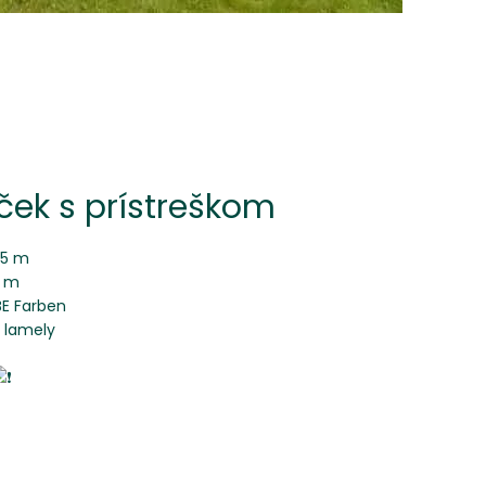
ek s prístreškom
,5 m
5 m
BE Farben
é lamely