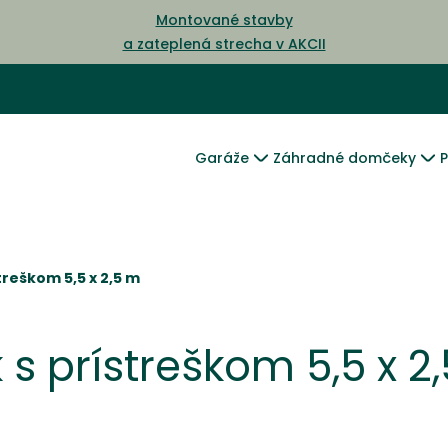
Montované stavby
a zateplená strecha v AKCII
Garáže
Záhradné domčeky
P
reškom 5,5 x 2,5 m
 prístreškom 5,5 x 2