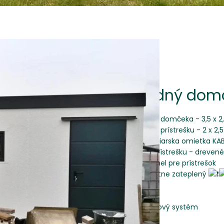
Záhradný domč
Veľkosť domčeka - 3,5 x 2
Veľkosť prístrešku - 2 x 2,
švajčiarska omietka KA
Výplň prístrešku - dreven
THP panel pre prístrešok
kompletne zateplený
dvere
okno
odkvapový systém