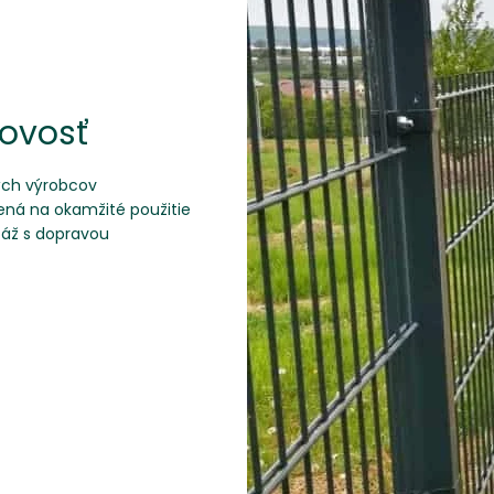
bovosť
ých výrobcov
ená na okamžité použitie
táž s dopravou