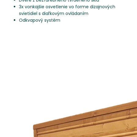
Dvere z bezfarebného tvrdeného skla
3x vonkajšie osvetlenie vo forme dizajnových
svietidiel s diaľkovým ovládaním
Odkvapový systém