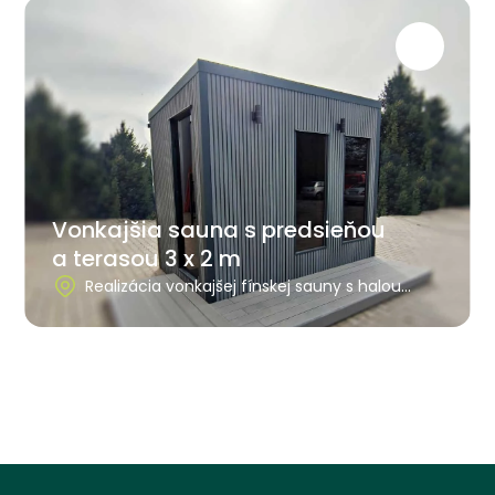
Vonkajšia sauna s predsieňou
a terasou 3 x 2 m
Realizácia vonkajšej fínskej sauny s halou
a terasou