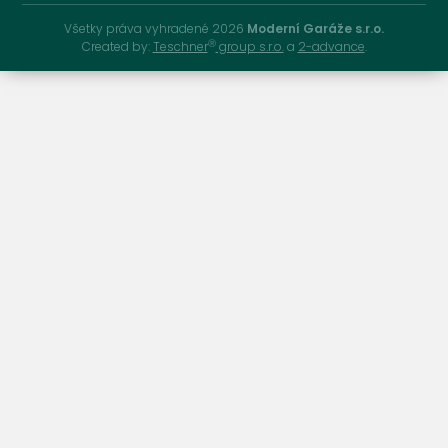
Všetky práva vyhradené 2026
Moderní Garáže s.r.o.
Ⓡ
Created by:
Teschner
group s.r.o.
a
2-advance
.