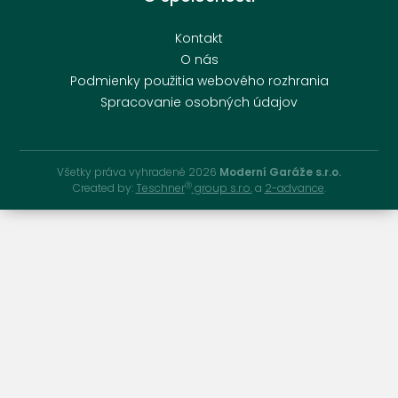
Kontakt
O nás
Podmienky použitia webového rozhrania
Spracovanie osobných údajov
Všetky práva vyhradené 2026
Moderní Garáže s.r.o.
Ⓡ
Created by:
Teschner
group s.r.o.
a
2-advance
.