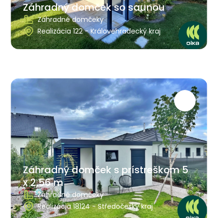
Záhradný domček so saunou
Záhradné domčeky
Realizácia 122 - Královehradecký kraj
Záhradný domček s prístreškom 5
x 2,56 m
Záhradné domčeky
Realizácia 18124 - Středočeský kraj