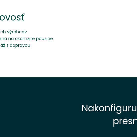
bovosť
ých výrobcov
ená na okamžité použitie
táž s dopravou
Nakonfiguru
presn