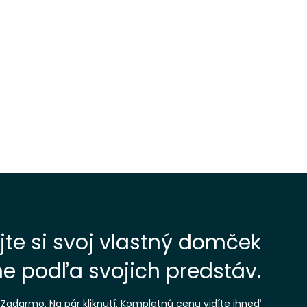
jte si svoj vlastný domček
e podľa svojich predstáv.
Zadarmo. Na pár kliknutí. Kompletnú cenu vidíte ihneď