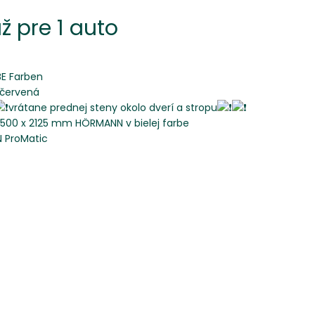
ž pre 1 auto
BE Farben
 červená
vrátane prednej steny okolo dverí a stropu
2500 x 2125 mm HÖRMANN v bielej farbe
 ProMatic