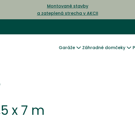
Montované stavby
a zateplená strecha v AKCII
Garáže
Záhradné domčeky
P
m
,5 x 7 m