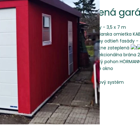
Zateplená gará
Rozmery - 3,5 x 7 m
švajčiarska omietka KA
špeciálny odtieň fasády -
kompletne zateplená
široká sekcionálna brána 
elektrický pohon HÖRMANN
plastové okno
1x dvere
odkvapový systém