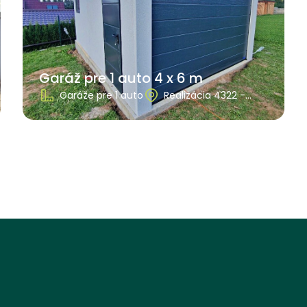
Garáž pre 1 auto 4 x 6 m
Garáže pre 1 auto
Realizácia 4322 -
Pardubický kraj,
Útěchov u Moravskej
Třebové