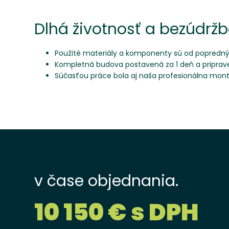
Dlhá životnosť a bezúdrž
Použité materiály a komponenty sú od popredn
Kompletná budova postavená za 1 deň a priprav
Súčasťou práce bola aj naša profesionálna mon
v čase objednania.
10 150 € s DPH