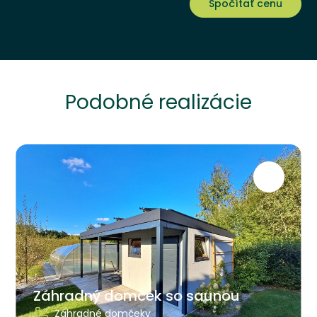
Spočítať cenu
Podobné realizácie
Záhradný domček so saunou
Záhradné domčeky