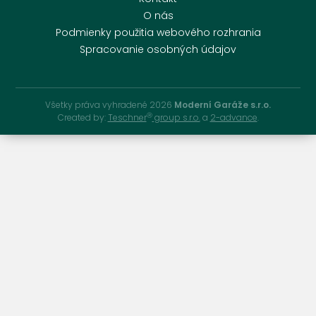
O nás
Podmienky použitia webového rozhrania
Spracovanie osobných údajov
Všetky práva vyhradené 2026
Moderní Garáže s.r.o.
Ⓡ
Created by:
Teschner
group s.r.o.
a
2-advance
.