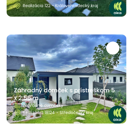
Realizácia 122 - Královehradecký kraj
Záhradný domček s prístreškom 5
x 2,56 m
Záhradné domčeky
Realizácia 18124 - Středočeský kraj